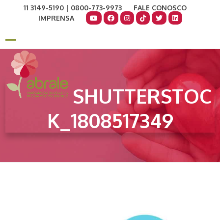
Skip
11 3149-5190 | 0800-773-9973
FALE CONOSCO
to
IMPRENSA
content
COMO AJUDAR
DOE AGORA
Open
Close
mobile
mobile
menu
menu
SHUTTERSTOC
K_1808517349