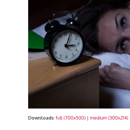
Downloads
:
full (700x500)
|
medium (300x214)