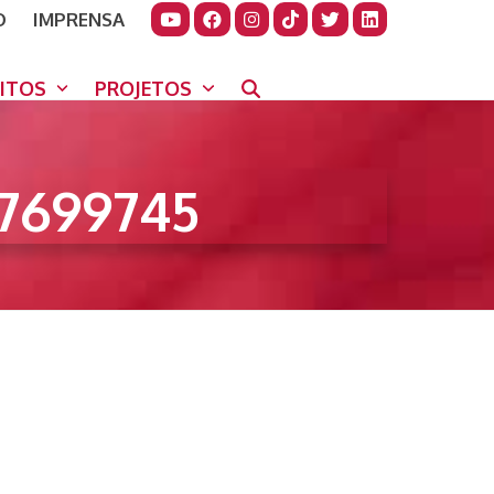
O
IMPRENSA
JUDAR
GORA
UITOS
PROJETOS
7699745