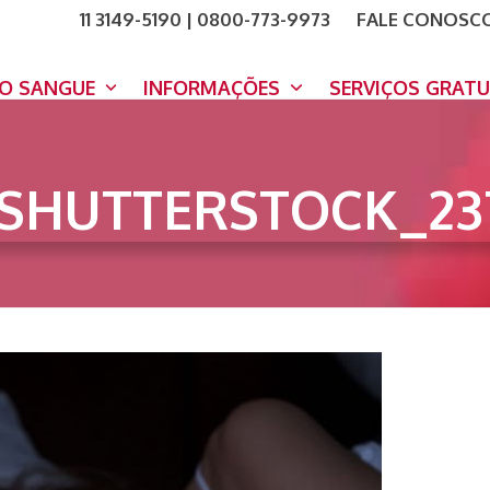
11 3149-5190 | 0800-773-9973
FALE CONOSC
COMO A
DOE A
DO SANGUE
INFORMAÇÕES
SERVIÇOS GRAT
SHUTTERSTOCK_23