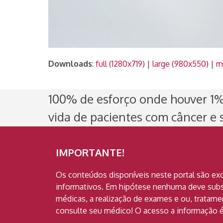
Downloads
:
full (1280x719)
|
large (980x550)
|
m
100% de esforço onde houver 1% 
vida de pacientes com câncer e s
IMPORTANTE!
Os conteúdos disponíveis neste portal são ex
informativos. Em hipótese nenhuma deve subst
médicas, a realização de exames e ou, tratam
consulte seu médico! O acesso a informação é