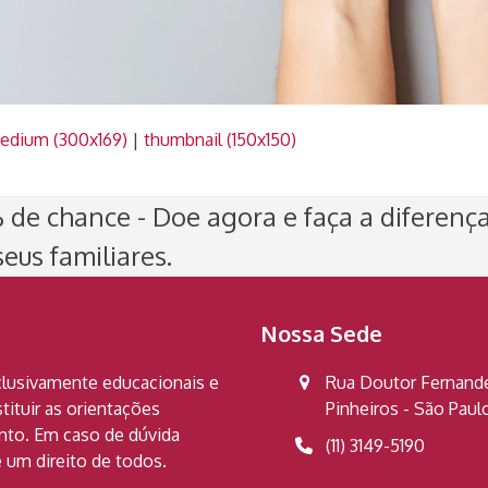
edium (300x169)
|
thumbnail (150x150)
de chance - Doe agora e faça a diferenç
eus familiares.
Nossa Sede
clusivamente educacionais e
Rua Doutor Fernandes
ituir as orientações
Pinheiros - São Pau
ento. Em caso de dúvida
(11) 3149-5190
 um direito de todos.