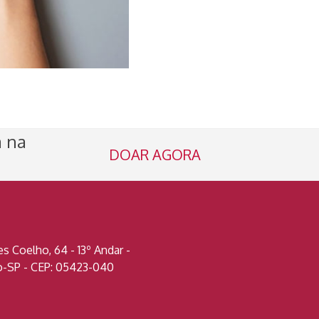
a na
DOAR AGORA
 Coelho, 64 - 13º Andar -
lo-SP - CEP: 05423-040