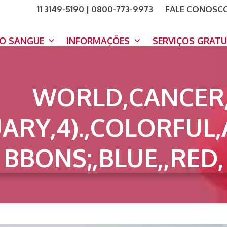
11 3149-5190 | 0800-773-9973
FALE CONOSC
COMO A
DOE A
DO SANGUE
INFORMAÇÕES
SERVIÇOS GRAT
WORLD,CANCER,
UARY,4).,COLORFUL
BBONS;,BLUE,,RED,