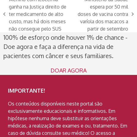
ganha na Justiça direito de
espera por 50 mil
ter medicamento de alto
doses de vacina contra
previous
next
custo, mas há dois meses
varíola dos macacos a
post:
post:
não consegue pelo SUS
partir de setembro
100% de esforço onde houver 1% de chance -
Doe agora e faça a diferença na vida de
pacientes com câncer e seus familiares.
DOAR AGORA
IMPORTANTE!
Os conteúdos disponíveis neste portal são
exclusivamente educacionais e informativos. Em
hipótese nenhuma deve substituir as orientações
médicas, a realização de exames e ou, tratamento. Em
caso de dúvida consulte seu médico! O acesso a