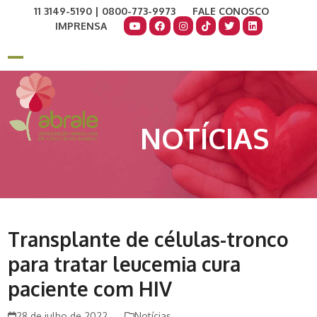
Skip
11 3149-5190 | 0800-773-9973
FALE CONOSCO
to
IMPRENSA
content
COMO AJUDAR
DOE AGORA
Open
Close
mobile
mobile
menu
menu
NOTÍCIAS
Transplante de células-tronco
para tratar leucemia cura
paciente com HIV
28 de julho de 2022
Notícias