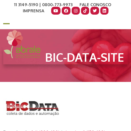
Skip
11 3149-5190 | 0800-773-9973
FALE CONOSCO
to
IMPRENSA
content
COMO AJUDAR
DOE AGORA
Open
Close
mobile
mobile
menu
menu
BIC-DATA-SITE