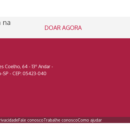
a na
DOAR AGORA
 Coelho, 64 - 13º Andar -
lo-SP - CEP: 05423-040
rivacidade
Fale conosco
Trabalhe conosco
Como ajudar