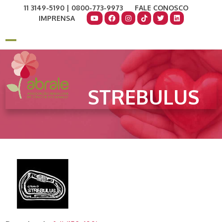
Skip
11 3149-5190 | 0800-773-9973
FALE CONOSCO
to
IMPRENSA
content
COMO AJUDAR
DOE AGORA
Open
Close
mobile
mobile
menu
menu
STREBULUS