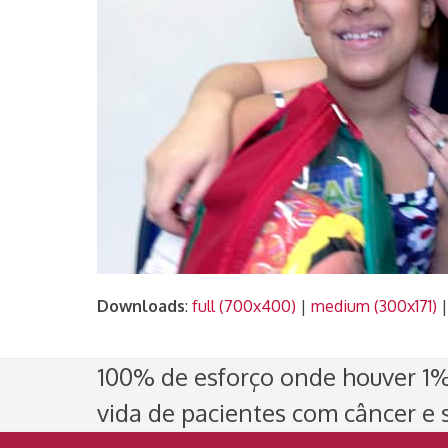
Downloads
:
full (700x400)
|
medium (300x171)
100% de esforço onde houver 1% 
vida de pacientes com câncer e s