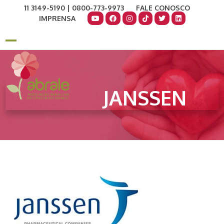
Skip
11 3149-5190 | 0800-773-9973
FALE CONOSCO
to
IMPRENSA
content
COMO AJUDAR
DOE AGORA
Open
Close
mobile
mobile
menu
menu
JANSSEN