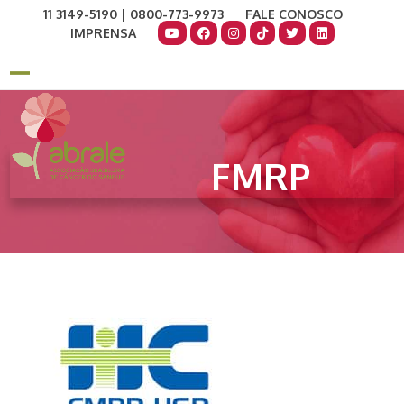
Skip
11 3149-5190 | 0800-773-9973
FALE CONOSCO
to
IMPRENSA
content
COMO AJUDAR
DOE AGORA
Open
Close
mobile
mobile
menu
menu
FMRP