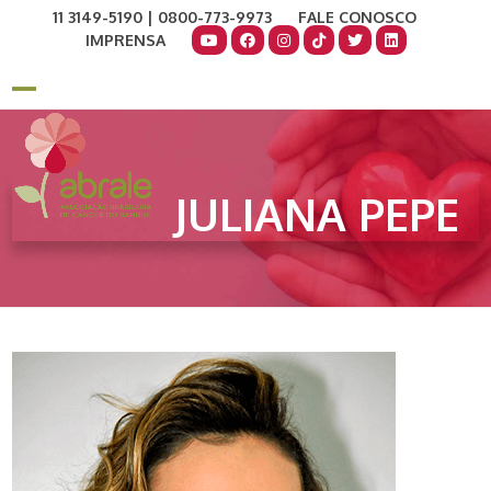
Skip
11 3149-5190 | 0800-773-9973
FALE CONOSCO
to
IMPRENSA
content
COMO AJUDAR
DOE AGORA
Open
Close
mobile
mobile
menu
menu
JULIANA PEPE