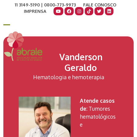
Skip
11 3149-5190 | 0800-773-9973
FALE CONOSCO
to
IMPRENSA
content
COMO AJUDAR
DOE AGORA
Open
Close
mobile
mobile
menu
menu
Vanderson
Geraldo
Hematologia e hemoterapia
Atende casos
de:
Tumores
hematológicos
e