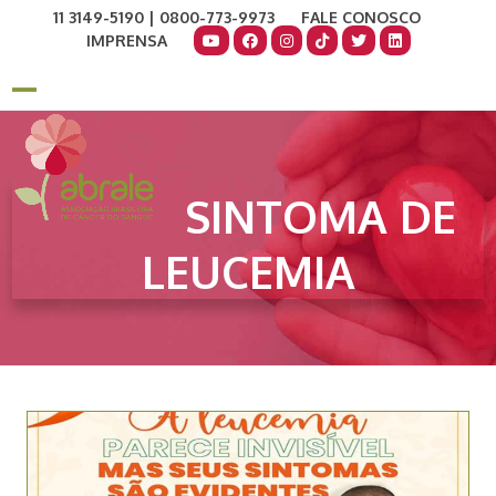
Skip
11 3149-5190 | 0800-773-9973
FALE CONOSCO
to
IMPRENSA
content
COMO AJUDAR
DOE AGORA
Open
Close
mobile
mobile
menu
menu
SINTOMA DE
LEUCEMIA