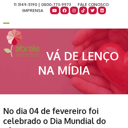
Skip
11 3149-5190 | 0800-773-9973
FALE CONOSCO
to
IMPRENSA
content
COMO AJUDAR
DOE AGORA
Open
Close
mobile
mobile
menu
menu
VÁ DE LENÇO
NA MÍDIA
No dia 04 de fevereiro foi
celebrado o Dia Mundial do