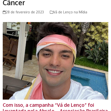
Câncer
28 de fevereiro de 2023
Vá de Lenço na Mídia
Com isso, a campanha “Vá de Lenço” foi
levantada pela
Abrale
–
Associação Brasileira