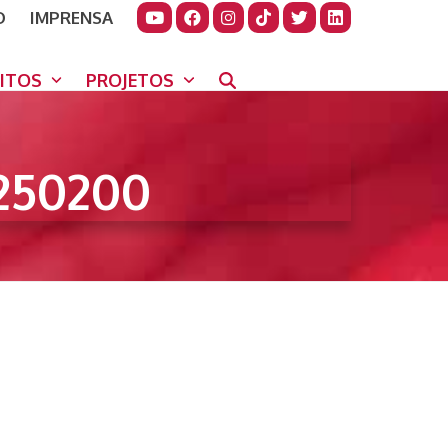
O
IMPRENSA
JUDAR
GORA
UITOS
PROJETOS
250200