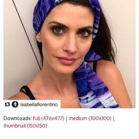
Downloads
:
full (476x477)
|
medium (300x300)
|
thumbnail (150x150)