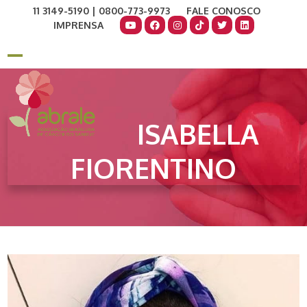
Skip
11 3149-5190 | 0800-773-9973
FALE CONOSCO
to
IMPRENSA
content
COMO AJUDAR
DOE AGORA
Open
Close
mobile
mobile
menu
menu
ISABELLA
FIORENTINO