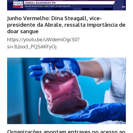
Junho Vermelho: Dina Steagall, vice-
presidente da Abrale, ressalta importância de
doar sangue
https://youtu.be/uWdemiOgcS0?
si=3Lbxx3_PQSAKFyOj
Organizações apontam entraves no acesso ao