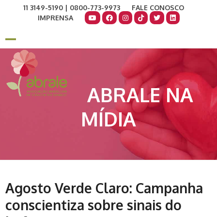
Skip
11 3149-5190 | 0800-773-9973
FALE CONOSCO
to
IMPRENSA
content
COMO AJUDAR
DOE AGORA
Open
Close
mobile
mobile
menu
menu
ABRALE NA
MÍDIA
Agosto Verde Claro: Campanha
conscientiza sobre sinais do