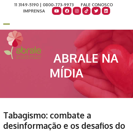
Skip
11 3149-5190 | 0800-773-9973
FALE CONOSCO
to
IMPRENSA
content
COMO AJUDAR
DOE AGORA
Open
Close
mobile
mobile
menu
menu
ABRALE NA
MÍDIA
Tabagismo: combate a
desinformação e os desafios do