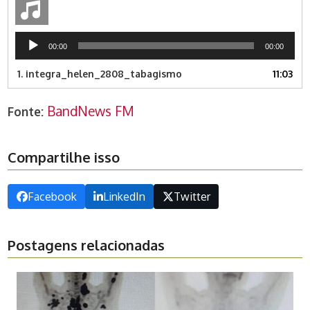
Tocador
00:00
00:00
de
áudio
1.
integra_helen_2808_tabagismo
11:03
BandNews FM
Fonte:
Compartilhe isso
Facebook
LinkedIn
Twitter
Postagens relacionadas