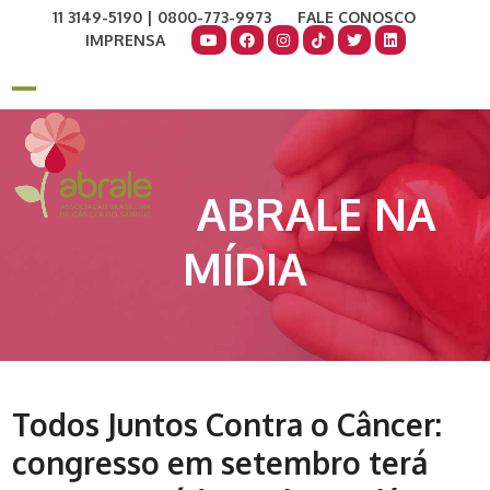
Skip
11 3149-5190 | 0800-773-9973
FALE CONOSCO
to
IMPRENSA
content
COMO AJUDAR
DOE AGORA
Open
Close
mobile
mobile
menu
menu
ABRALE NA
MÍDIA
Todos Juntos Contra o Câncer:
congresso em setembro terá