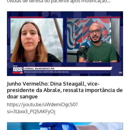
células de defesa do paciente após modificação…
Junho Vermelho: Dina Steagall, vice-
presidente da Abrale, ressalta importância de
doar sangue
https://youtu.be/uWdemiOgcS0?
si=3Lbxx3_PQSAKFyOj