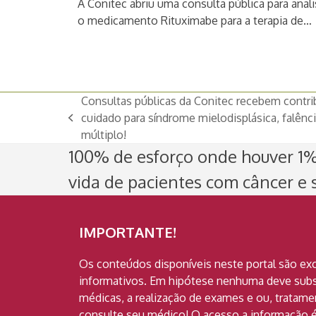
A Conitec abriu uma consulta pública para anali
o medicamento Rituximabe para a terapia de…
Consultas públicas da Conitec recebem contrib
cuidado para síndrome mielodisplásica, falên
previous
múltiplo!
post:
100% de esforço onde houver 1% 
vida de pacientes com câncer e s
IMPORTANTE!
Os conteúdos disponíveis neste portal são ex
informativos. Em hipótese nenhuma deve subst
médicas, a realização de exames e ou, tratam
consulte seu médico! O acesso a informação é