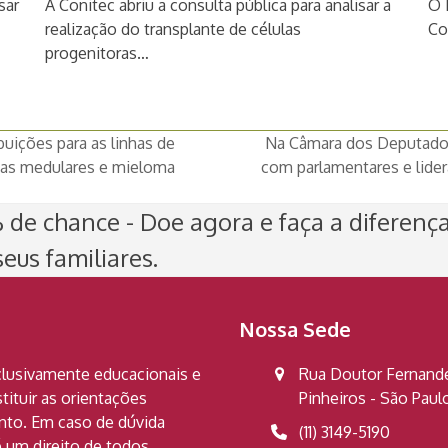
sar
A Conitec abriu a consulta pública para analisar a
O 
realização do transplante de células
Co
progenitoras…
uições para as linhas de
Na Câmara dos Deputados,
cias medulares e mieloma
com parlamentares e lider
next
post:
de chance - Doe agora e faça a diferenç
eus familiares.
Nossa Sede
clusivamente educacionais e
Rua Doutor Fernandes
ituir as orientações
Pinheiros - São Pau
ento. Em caso de dúvida
(11) 3149-5190
 um direito de todos.