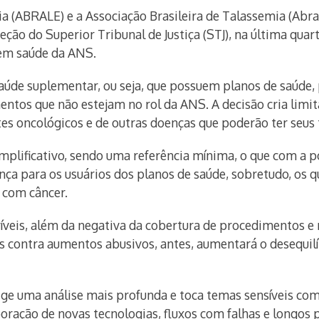
ia (ABRALE) e a Associação Brasileira de Talassemia (Abr
ção do Superior Tribunal de Justiça (STJ), na última quart
 em saúde da ANS.
aúde suplementar, ou seja, que possuem planos de saúde, p
tos que não estejam no rol da ANS. A decisão cria limita
ntes oncológicos e de outras doenças que poderão ter se
mplificativo, sendo uma referência mínima, o que com a po
ança para os usuários dos planos de saúde, sobretudo, os
s com câncer.
veis, além da negativa da cobertura de procedimentos e
os contra aumentos abusivos, antes, aumentará o desequil
ige uma análise mais profunda e toca temas sensíveis co
oração de novas tecnologias, fluxos com falhas e longos 