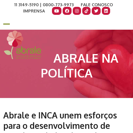
Skip
11 3149-5190 | 0800-773-9973
FALE CONOSCO
to
IMPRENSA
content
COMO AJUDAR
DOE AGORA
Open
Close
mobile
mobile
menu
menu
ABRALE NA
POLÍTICA
Abrale e INCA unem esforços
para o desenvolvimento de