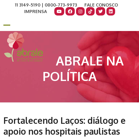
Skip
11 3149-5190 | 0800-773-9973
FALE CONOSCO
to
IMPRENSA
content
COMO AJUDAR
DOE AGORA
Open
Close
mobile
mobile
menu
menu
ABRALE NA
POLÍTICA
Fortalecendo Laços: diálogo e
apoio nos hospitais paulistas