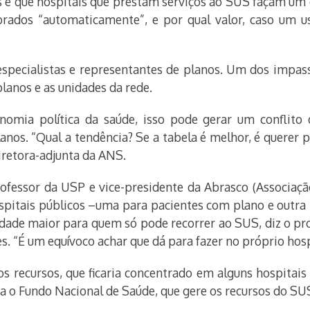
s é que hospitais que prestam serviços ao SUS façam um 
rados “automaticamente”, e por qual valor, caso um u
especialistas e representantes de planos. Um dos impass
lanos e as unidades da rede.
onomia política da saúde, isso pode gerar um conflito 
lanos. “Qual a tendência? Se a tabela é melhor, é querer 
diretora-adjunta da ANS.
essor da USP e vice-presidente da Abrasco (Associação
spitais públicos –uma para pacientes com plano e outra
uldade maior para quem só pode recorrer ao SUS, diz o pr
s. “É um equívoco achar que dá para fazer no próprio hosp
 dos recursos, que ficaria concentrado em alguns hospita
ara o Fundo Nacional de Saúde, que gere os recursos do SU