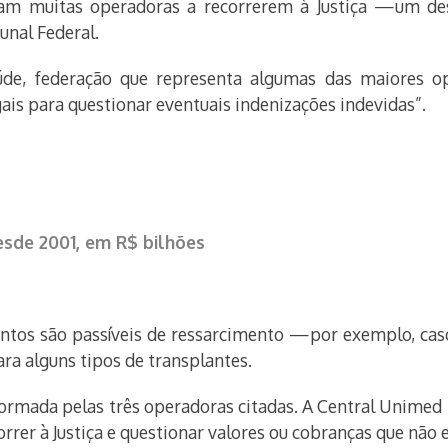
am muitas operadoras a recorrerem à Justiça —um des
unal Federal.
úde, federação que representa algumas das maiores op
ais para questionar eventuais indenizações indevidas”.
esde 2001, em R$ bilhões
tos são passíveis de ressarcimento —por exemplo, caso
ara alguns tipos de transplantes.
formada pelas três operadoras citadas. A Central Unimed N
orrer à Justiça e questionar valores ou cobranças que não 