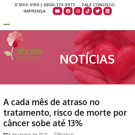
Skip
11 3149-5190 | 0800-773-9973
FALE CONOSCO
to
IMPRENSA
content
COMO AJUDAR
DOE AGORA
Open
Close
mobile
mobile
menu
menu
NOTÍCIAS
A cada mês de atraso no
tratamento, risco de morte por
câncer sobe até 13%
15 de janeiro de 2021
Notícias