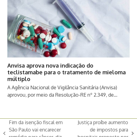
Anvisa aprova nova indicação do
teclistamabe para o tratamento de mieloma
múltiplo
A Agência Nacional de Vigilância Sanitária (Anvisa)
aprovou, por meio da Resolução-RE nº 2.349, de…
Fim da isenção fiscal em
Justiça proíbe aumento
São Paulo vai encarecer
de impostos para
previous
next
remédio para câncer, diz
hospitais proposto por