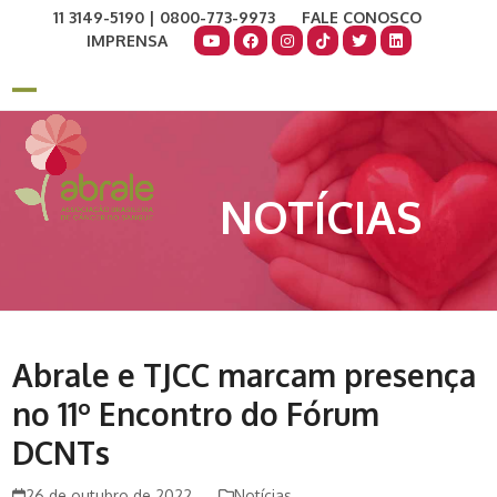
Skip
11 3149-5190 | 0800-773-9973
FALE CONOSCO
to
IMPRENSA
content
COMO AJUDAR
DOE AGORA
Open
Close
mobile
mobile
menu
menu
NOTÍCIAS
Abrale e TJCC marcam presença
no 11º Encontro do Fórum
DCNTs
26 de outubro de 2022
Notícias