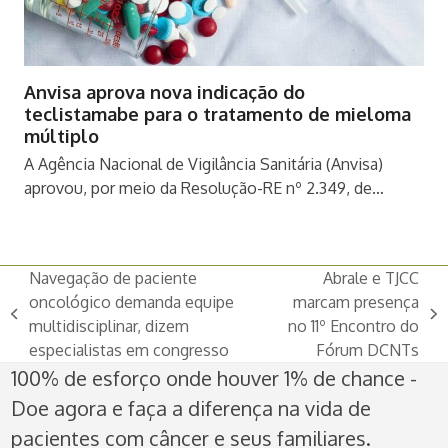
Anvisa aprova nova indicação do
teclistamabe para o tratamento de mieloma
múltiplo
A Agência Nacional de Vigilância Sanitária (Anvisa)
aprovou, por meio da Resolução-RE nº 2.349, de…
Navegação de paciente
Abrale e TJCC
oncológico demanda equipe
marcam presença
previous
next
multidisciplinar, dizem
no 11º Encontro do
post:
post:
especialistas em congresso
Fórum DCNTs
100% de esforço onde houver 1% de chance -
Doe agora e faça a diferença na vida de
pacientes com câncer e seus familiares.