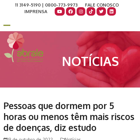
Skip
11 3149-5190 | 0800-773-9973
FALE CONOSCO
to
IMPRENSA
content
COMO AJUDAR
DOE AGORA
Open
Close
mobile
mobile
menu
menu
NOTÍCIAS
Pessoas que dormem por 5
horas ou menos têm mais riscos
de doenças, diz estudo
19 de outubro de 2022
Notícias