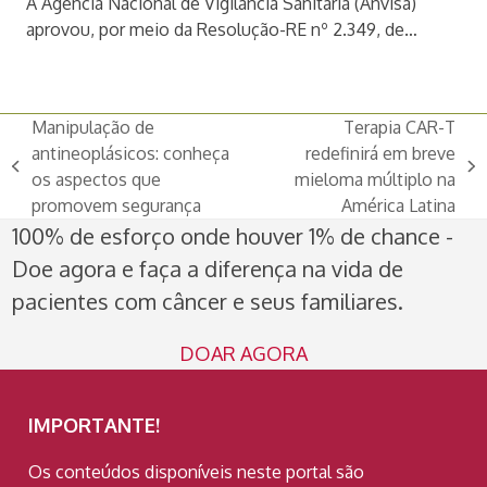
A Agência Nacional de Vigilância Sanitária (Anvisa)
aprovou, por meio da Resolução-RE nº 2.349, de…
Manipulação de
Terapia CAR-T
antineoplásicos: conheça
redefinirá em breve
previous
next
os aspectos que
mieloma múltiplo na
post:
post:
promovem segurança
América Latina
100% de esforço onde houver 1% de chance -
Doe agora e faça a diferença na vida de
pacientes com câncer e seus familiares.
DOAR AGORA
IMPORTANTE!
Os conteúdos disponíveis neste portal são