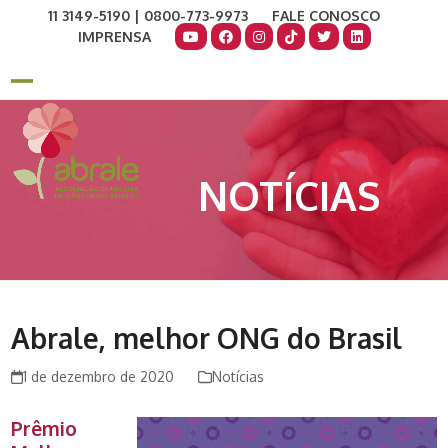
Skip
11 3149-5190 | 0800-773-9973
FALE CONOSCO
to
IMPRENSA
content
COMO AJUDAR
DOE AGORA
Open
Close
mobile
mobile
menu
menu
NOTÍCIAS
Abrale, melhor ONG do Brasil
1 de dezembro de 2020
Notícias
Prêmio