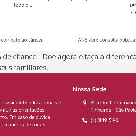
todo o…
(A
2.
o combate ao câncer,
ANS abre consulta pública
next
post:
de chance - Doe agora e faça a diferenç
eus familiares.
Nossa Sede
clusivamente educacionais e
Rua Doutor Fernandes
ituir as orientações
Pinheiros - São Pau
ento. Em caso de dúvida
(11) 3149-5190
 um direito de todos.