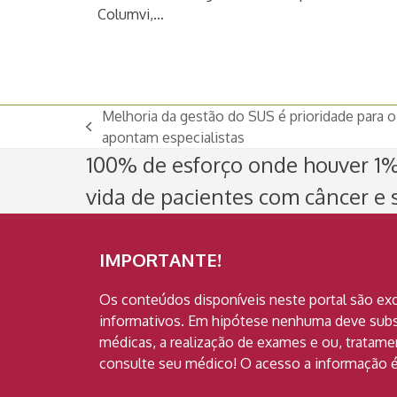
Columvi,…
Melhoria da gestão do SUS é prioridade para 
previous
apontam especialistas
post:
100% de esforço onde houver 1% 
vida de pacientes com câncer e s
IMPORTANTE!
Os conteúdos disponíveis neste portal são ex
informativos. Em hipótese nenhuma deve subst
médicas, a realização de exames e ou, tratam
consulte seu médico! O acesso a informação é