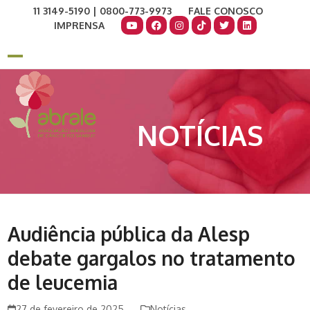
Skip
11 3149-5190 | 0800-773-9973
FALE CONOSCO
to
IMPRENSA
content
COMO AJUDAR
DOE AGORA
Open
Close
mobile
mobile
menu
menu
NOTÍCIAS
Audiência pública da Alesp
debate gargalos no tratamento
de leucemia
27 de fevereiro de 2025
Notícias