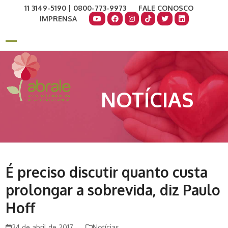
Skip
11 3149-5190 | 0800-773-9973
FALE CONOSCO
to
IMPRENSA
content
COMO AJUDAR
DOE AGORA
Open
Close
mobile
mobile
menu
menu
NOTÍCIAS
É preciso discutir quanto custa
prolongar a sobrevida, diz Paulo
Hoff
24 de abril de 2017
Notícias