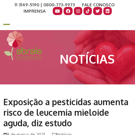
Skip
11 3149-5190 | 0800-773-9973
FALE CONOSCO
to
IMPRENSA
content
COMO AJUDAR
DOE AGORA
Open
Close
mobile
mobile
menu
menu
NOTÍCIAS
Exposição a pesticidas aumenta
risco de leucemia mieloide
aguda, diz estudo
8 de março de 2021
Notícias