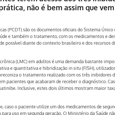
prática, não é bem assim que vem
icas (PCDT) são os documentos oficiais do Sistema Único 
saúde e também o tratamento, com os medicamentos e dem
 possível diante do contexto brasileiro e dos recursos d
 crônica (LMC) em adultos é uma demanda bastante import
tiva e quantitativa e hibridização in situ (FISH), utiliza
coniza o tratamento realizado com os três inibidores da
a em pacientes que acabaram de receber o diagnóstico. Ca
asatinibe. Inclusive, estes dois últimos mostram maior ta
e, caso o paciente utilize um dos medicamentos de segun
 para uso em segunda geração. O Ministério da Saúde n