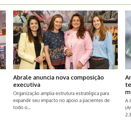
Abrale anuncia nova composição
An
executiva
t
m
Organização amplia estrutura estratégica para
expandir seu impacto no apoio a pacientes de
A 
todo o…
(A
2.