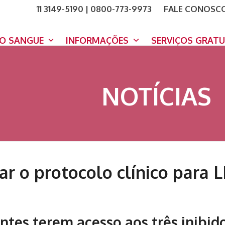
11 3149-5190 | 0800-773-9973
FALE CONOSC
COMO A
DOE A
DO SANGUE
INFORMAÇÕES
SERVIÇOS GRAT
NOTÍCIAS
 o protocolo clínico para L
entes terem acesso aos três inibid