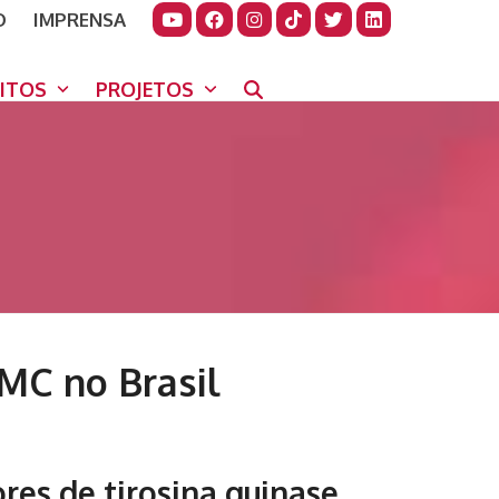
O
IMPRENSA
JUDAR
GORA
UITOS
PROJETOS
MC no Brasil
ores de tirosina quinase