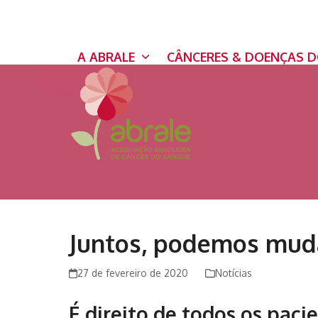
Skip
to
content
A ABRALE
CÂNCERES & DOENÇAS 
Juntos, podemos mudar
27 de fevereiro de 2020
Notícias
É direito de todos os paci