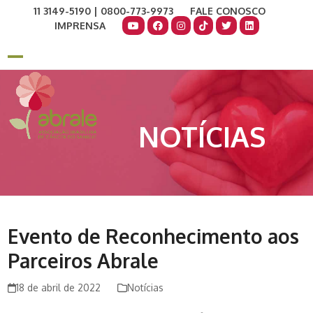
Skip
11 3149-5190 | 0800-773-9973
FALE CONOSCO
to
IMPRENSA
content
COMO AJUDAR
DOE AGORA
Open
Close
mobile
mobile
menu
menu
NOTÍCIAS
Evento de Reconhecimento aos
Parceiros Abrale
18 de abril de 2022
Notícias