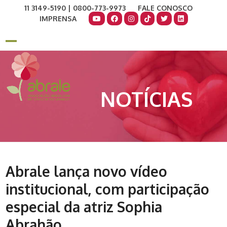
Skip
11 3149-5190 | 0800-773-9973
FALE CONOSCO
to
IMPRENSA
content
COMO AJUDAR
DOE AGORA
Open
Close
mobile
mobile
menu
menu
NOTÍCIAS
Abrale lança novo vídeo
institucional, com participação
especial da atriz Sophia
Abrahão