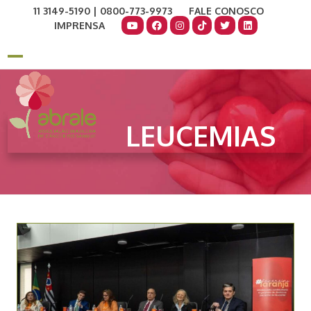
Skip
11 3149-5190 | 0800-773-9973
FALE CONOSCO
to
IMPRENSA
content
COMO AJUDAR
DOE AGORA
Open
Close
mobile
mobile
menu
menu
LEUCEMIAS