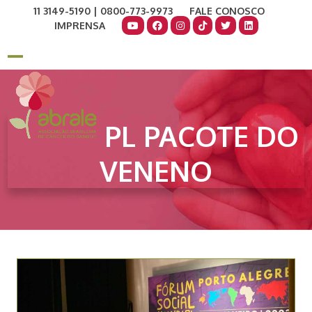
Skip
11 3149-5190 | 0800-773-9973
FALE CONOSCO
to
IMPRENSA
content
COMO AJUDAR
DOE AGORA
Open
Close
mobile
mobile
menu
menu
PL PACOTE DO
VENENO