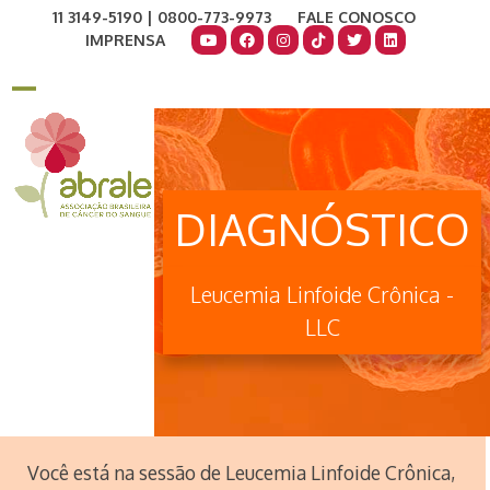
Skip
11 3149-5190 | 0800-773-9973
FALE CONOSCO
to
IMPRENSA
content
COMO AJUDAR
DOE AGORA
Open
Close
mobile
mobile
menu
menu
DIAGNÓSTICO
Leucemia Linfoide Crônica -
LLC
Você está na sessão de Leucemia Linfoide Crônica,