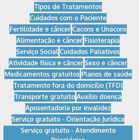
Tipos de Tratamentos
Cuidados com o Paciente
Fertilidade e câncer
Cacons e Unacons
Alimentação e câncer
Fisioterapia
Serviço Social
Cuidados Paliativos
Atividade física e câncer
Sexo e câncer
Medicamentos gratuitos
Planos de saúde
Tratamento fora do domicílio (TFD)
Transporte gratuito
Auxílio doença
Aposentadoria por invalidez
Serviço gratuito - Orientação Jurídica
Serviço gratuito - Atendimento