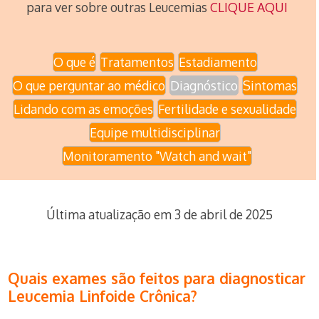
para ver sobre outras Leucemias
CLIQUE AQUI
O que é
Tratamentos
Estadiamento
O que perguntar ao médico
Diagnóstico
Sintomas
Lidando com as emoções
Fertilidade e sexualidade
Equipe multidisciplinar
Monitoramento "Watch and wait"
Última atualização em 3 de abril de 2025
Quais exames são feitos para diagnosticar
Leucemia Linfoide Crônica?