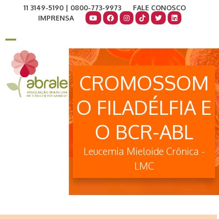
Skip
11 3149-5190 | 0800-773-9973
FALE CONOSCO
to
IMPRENSA
content
COMO AJUDAR
DOE AGORA
Open
Close
mobile
mobile
CROMOSSOM
menu
menu
O FILADÉLFIA E
O BCR-ABL
Leucemia Mieloide Crônica -
LMC