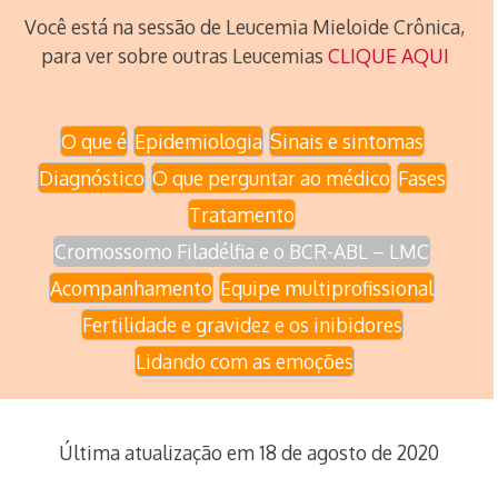
Você está na sessão de Leucemia Mieloide Crônica,
para ver sobre outras Leucemias
CLIQUE AQUI
O que é
Epidemiologia
Sinais e sintomas
Diagnóstico
O que perguntar ao médico
Fases
Tratamento
Cromossomo Filadélfia e o BCR-ABL – LMC
Acompanhamento
Equipe multiprofissional
Fertilidade e gravidez e os inibidores
Lidando com as emoções
Última atualização em 18 de agosto de 2020