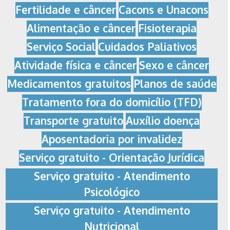
Fertilidade e câncer
Cacons e Unacons
Alimentação e câncer
Fisioterapia
Serviço Social
Cuidados Paliativos
Atividade física e câncer
Sexo e câncer
Medicamentos gratuitos
Planos de saúde
Tratamento fora do domicílio (TFD)
Transporte gratuito
Auxílio doença
Aposentadoria por invalidez
Serviço gratuito - Orientação Jurídica
Serviço gratuito - Atendimento
Psicológico
Serviço gratuito - Atendimento
Nutricional