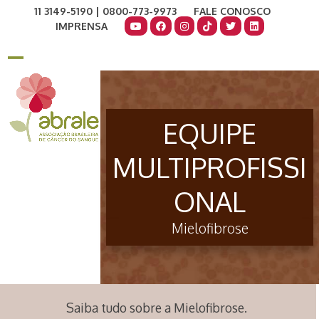
Skip
11 3149-5190 | 0800-773-9973
FALE CONOSCO
to
IMPRENSA
content
COMO AJUDAR
DOE AGORA
Open
Close
mobile
mobile
menu
menu
EQUIPE
MULTIPROFISSI
ONAL
Mielofibrose
Saiba tudo sobre a Mielofibrose.