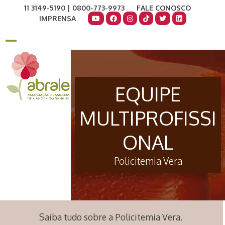
Skip
11 3149-5190 | 0800-773-9973
FALE CONOSCO
to
IMPRENSA
content
COMO AJUDAR
DOE AGORA
Open
Close
mobile
mobile
menu
menu
EQUIPE
MULTIPROFISSI
ONAL
Policitemia Vera
Saiba tudo sobre a Policitemia Vera.